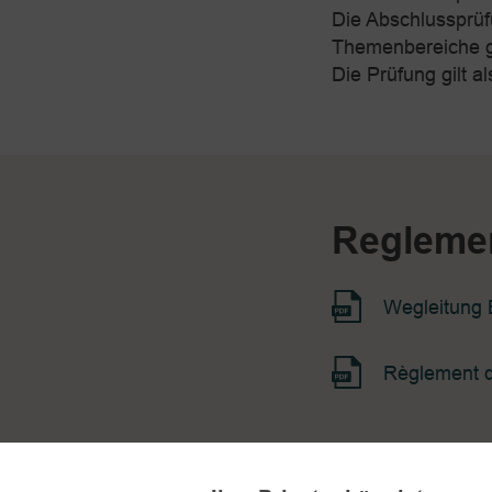
Die Abschlussprüf
Themenbereiche g
Die Prüfung gilt a
Regleme
Wegleitung 
Règlement d