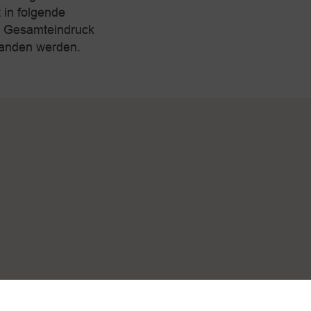
 in folgende
, Gesamteindruck
standen werden.