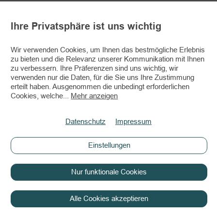
KV Klingnau u U
14.03.2027
P
Frühlingsprüfung KV
Ihre Privatsphäre ist uns wichtig
Klingnau
Wir verwenden Cookies, um Ihnen das bestmögliche Erlebnis
HS Hirschensprung, Rüthi
03.04.2027
P
zu bieten und die Relevanz unserer Kommunikation mit Ihnen
Frühjahrsprüfung
zu verbessern. Ihre Präferenzen sind uns wichtig, wir
verwenden nur die Daten, für die Sie uns Ihre Zustimmung
Schweizerischer Briard
erteilt haben. Ausgenommen die unbedingt erforderlichen
23.05.2027
MK
Club SBBC
Cookies, welche
...
Mehr anzeigen
SBBC Mehrkampf
Datenschutz
Impressum
Schweizerischer Briard
23.05.2027
P
Club SBBC
Einstellungen
SBBC Pfüfung
Nur funktionale Cookies
Schweizerischer Briard
23.05.2027
EP
Club SBBC
SBBC Pfüfung
Alle Cookies akzeptieren